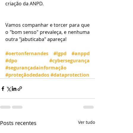
criação da ANPD. 
Vamos companhar e torcer para que 
o "bom senso" prevaleça, e nenhuma 
outra "jabuticaba" apareça!
#oertonfernandes
#lgpd
#anppd
#dpo
#cybersegurança
#segurançadainformação
#proteçãodedados
#dataprotection
Posts recentes
Ver tudo